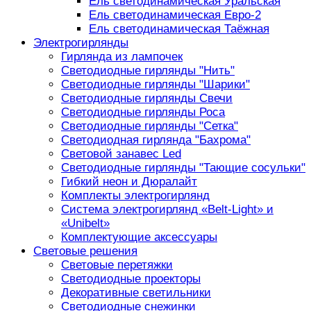
Ель светодинамическая Уральская
Ель светодинамическая Евро-2
Ель светодинамическая Таёжная
Электрогирлянды
Гирлянда из лампочек
Светодиодные гирлянды "Нить"
Светодиодные гирлянды "Шарики"
Светодиодные гирлянды Свечи
Светодиодные гирлянды Роса
Светодиодные гирлянды "Сетка"
Светодиодная гирлянда "Бахрома"
Световой занавес Led
Светодиодные гирлянды "Тающие сосульки"
Гибкий неон и Дюралайт
Комплекты электрогирлянд
Система электрогирлянд «Belt-Light» и
«Unibelt»
Комплектующие аксессуары
Световые решения
Световые перетяжки
Светодиодные проекторы
Декоративные светильники
Светодиодные снежинки