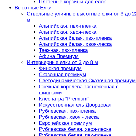
Плетёные корзины для ёлок
Высотные Елки
Ствольные уличные высотные елки от 3 до 2
м
Альпийская, пвх-пленка
Альпийская, хвоя-леска
Альпийская белая, пвх-пленка
Альпийская белая, хвоя-леска
Таежная, пвх-пленка
Афина Премиум
Интерьерные елки от 3 до 8 м
Финская премиум
Сказочная премиум
Светодинамическая Сказочная премиум
Снежная королева заснеженная с
шишками
Клеопатра "Premium"
Искусственная ель Дворцовая
Рублевская, пвх-пленка
Рублевская, хвоя - леска
Европейская премиум
Рублевская белая, хвоя-леска
Рублевская белая, пвх-пленка