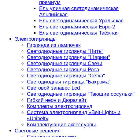
премиум
Ель уличная светодинамическая
Альпийская
Ель светодинамическая Уральская
Ель светодинамическая Евро-2
Ель светодинамическая Таёжная
Электрогирлянды
Гирлянда из лампочек
Светодиодные гирлянды "Нить"
Светодиодные гирлянды "Шарики"
Светодиодные гирлянды Свечи
Светодиодные гирлянды Роса
Светодиодные гирлянды "Сетка"
Светодиодная гирлянда "Бахрома"
Световой занавес Led
Светодиодные гирлянды "Тающие сосульки"
Гибкий неон и Дюралайт
Комплекты электрогирлянд
Система электрогирлянд «Belt-Light» и
«Unibelt»
Комплектующие аксессуары
Световые решения
Световые перетяжки