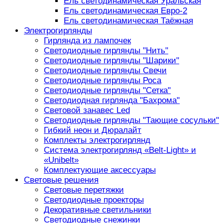
Ель светодинамическая Уральская
Ель светодинамическая Евро-2
Ель светодинамическая Таёжная
Электрогирлянды
Гирлянда из лампочек
Светодиодные гирлянды "Нить"
Светодиодные гирлянды "Шарики"
Светодиодные гирлянды Свечи
Светодиодные гирлянды Роса
Светодиодные гирлянды "Сетка"
Светодиодная гирлянда "Бахрома"
Световой занавес Led
Светодиодные гирлянды "Тающие сосульки"
Гибкий неон и Дюралайт
Комплекты электрогирлянд
Система электрогирлянд «Belt-Light» и
«Unibelt»
Комплектующие аксессуары
Световые решения
Световые перетяжки
Светодиодные проекторы
Декоративные светильники
Светодиодные снежинки