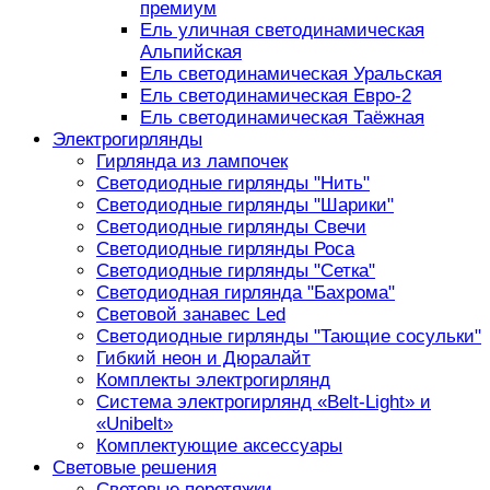
премиум
Ель уличная светодинамическая
Альпийская
Ель светодинамическая Уральская
Ель светодинамическая Евро-2
Ель светодинамическая Таёжная
Электрогирлянды
Гирлянда из лампочек
Светодиодные гирлянды "Нить"
Светодиодные гирлянды "Шарики"
Светодиодные гирлянды Свечи
Светодиодные гирлянды Роса
Светодиодные гирлянды "Сетка"
Светодиодная гирлянда "Бахрома"
Световой занавес Led
Светодиодные гирлянды "Тающие сосульки"
Гибкий неон и Дюралайт
Комплекты электрогирлянд
Система электрогирлянд «Belt-Light» и
«Unibelt»
Комплектующие аксессуары
Световые решения
Световые перетяжки