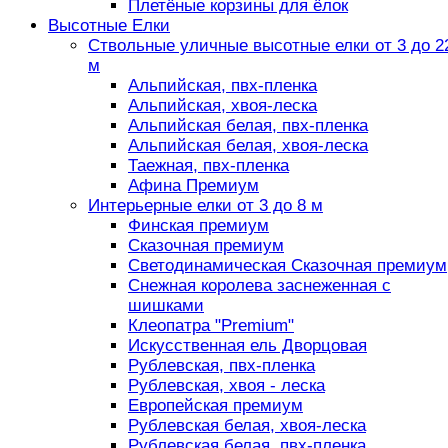
Плетёные корзины для ёлок
Высотные Елки
Ствольные уличные высотные елки от 3 до 2
м
Альпийская, пвх-пленка
Альпийская, хвоя-леска
Альпийская белая, пвх-пленка
Альпийская белая, хвоя-леска
Таежная, пвх-пленка
Афина Премиум
Интерьерные елки от 3 до 8 м
Финская премиум
Сказочная премиум
Светодинамическая Сказочная премиум
Снежная королева заснеженная с
шишками
Клеопатра "Premium"
Искусственная ель Дворцовая
Рублевская, пвх-пленка
Рублевская, хвоя - леска
Европейская премиум
Рублевская белая, хвоя-леска
Рублевская белая, пвх-пленка