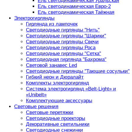
Ель светодинамическая Уральская
Ель светодинамическая Евро-2
Ель светодинамическая Таёжная
Электрогирлянды
Гирлянда из лампочек
Светодиодные гирлянды "Нить"
Светодиодные гирлянды "Шарики"
Светодиодные гирлянды Свечи
Светодиодные гирлянды Роса
Светодиодные гирлянды "Сетка"
Светодиодная гирлянда "Бахрома"
Световой занавес Led
Светодиодные гирлянды "Тающие сосульки"
Гибкий неон и Дюралайт
Комплекты электрогирлянд
Система электрогирлянд «Belt-Light» и
«Unibelt»
Комплектующие аксессуары
Световые решения
Световые перетяжки
Светодиодные проекторы
Декоративные светильники
Светодиодные снежинки