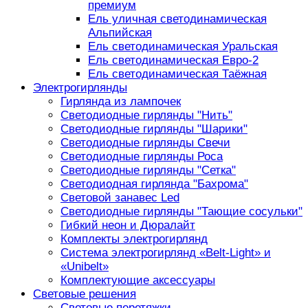
премиум
Ель уличная светодинамическая
Альпийская
Ель светодинамическая Уральская
Ель светодинамическая Евро-2
Ель светодинамическая Таёжная
Электрогирлянды
Гирлянда из лампочек
Светодиодные гирлянды "Нить"
Светодиодные гирлянды "Шарики"
Светодиодные гирлянды Свечи
Светодиодные гирлянды Роса
Светодиодные гирлянды "Сетка"
Светодиодная гирлянда "Бахрома"
Световой занавес Led
Светодиодные гирлянды "Тающие сосульки"
Гибкий неон и Дюралайт
Комплекты электрогирлянд
Система электрогирлянд «Belt-Light» и
«Unibelt»
Комплектующие аксессуары
Световые решения
Световые перетяжки