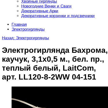
Хвойные гирлянды
Новогодние Венки и Сваги
Декоративные Арки
Декоративные корзинки и подсвечники
Главная
Электрогирлянды
Назад: Электрогирлянды
Электрогирлянда Бахрома,
каучук, 3,1х0,5 м., бел. пр.,
теплый белый, LaitCom,
арт. LL120-8-2WW 04-151