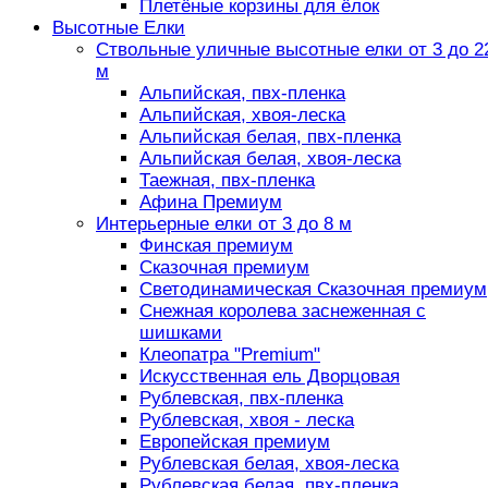
Плетёные корзины для ёлок
Высотные Елки
Ствольные уличные высотные елки от 3 до 2
м
Альпийская, пвх-пленка
Альпийская, хвоя-леска
Альпийская белая, пвх-пленка
Альпийская белая, хвоя-леска
Таежная, пвх-пленка
Афина Премиум
Интерьерные елки от 3 до 8 м
Финская премиум
Сказочная премиум
Светодинамическая Сказочная премиум
Снежная королева заснеженная с
шишками
Клеопатра "Premium"
Искусственная ель Дворцовая
Рублевская, пвх-пленка
Рублевская, хвоя - леска
Европейская премиум
Рублевская белая, хвоя-леска
Рублевская белая, пвх-пленка