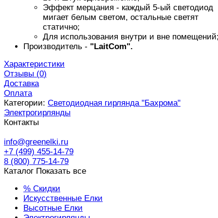
Эффект мерцания - каждый 5-ый светодиод
мигает белым светом, остальные светят
статично;
Для использования внутри и вне помещений
Производитель -
"LaitCom".
Характеристики
Отзывы (
0
)
Доставка
Оплата
Категории:
Светодиодная гирлянда "Бахрома"
Электрогирлянды
Контакты
info@greenelki.ru
+7 (499) 455-14-79
8 (800) 775-14-79
Каталог
Показать все
% Скидки
Искусственные Елки
Высотные Елки
Электрогирлянды