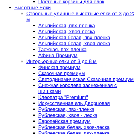
Плетёные корзины для ёлок
Высотные Елки
Ствольные уличные высотные елки от 3 до 2
м
Альпийская, пвх-пленка
Альпийская, хвоя-леска
Альпийская белая, пвх-пленка
Альпийская белая, хвоя-леска
Таежная, пвх-пленка
Афина Премиум
Интерьерные елки от 3 до 8 м
Финская премиум
Сказочная премиум
Светодинамическая Сказочная премиум
Снежная королева заснеженная с
шишками
Клеопатра "Premium"
Искусственная ель Дворцовая
Рублевская, пвх-пленка
Рублевская, хвоя - леска
Европейская премиум
Рублевская белая, хвоя-леска
Рублевская белая, пвх-пленка