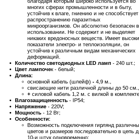
благодаря которым широко используется во
многих сферах промышленности и в быту,
устойчив к влаге, гниению и не способствует
распространению паразитных
микроорганизмов. Он абсолютно безопасен в
использовании. Не содержит и не выделяет
никаких вредоносных веществ. Имеет высок
показатели электро- и теплоизоляции, он
устойчив к различным видам механических
деформаций.
Количество светодиодных LED ламп
- 240 шт.;
Цвет лампоче
к - белый;
Длина:
основной кабель (шлейф)
-
4,9 м.,
свисающие нити различной длины до 50 см.
+
силовой кабель 1,2 м. с вилкой в комплекте
Влагозащищенность
- IP54;
Напряжение
- 220V;
Мощность
- 12 Вт;
Особенности:
Возможность подключения гирлянд различн
цветов и размеров последовательно в цепь д
10-и штук одновременно;