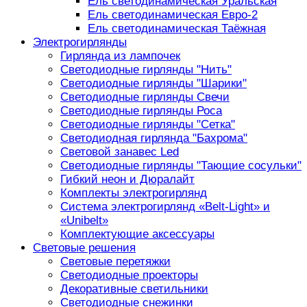
Ель светодинамическая Уральская
Ель светодинамическая Евро-2
Ель светодинамическая Таёжная
Электрогирлянды
Гирлянда из лампочек
Светодиодные гирлянды "Нить"
Светодиодные гирлянды "Шарики"
Светодиодные гирлянды Свечи
Светодиодные гирлянды Роса
Светодиодные гирлянды "Сетка"
Светодиодная гирлянда "Бахрома"
Световой занавес Led
Светодиодные гирлянды "Тающие сосульки"
Гибкий неон и Дюралайт
Комплекты электрогирлянд
Система электрогирлянд «Belt-Light» и
«Unibelt»
Комплектующие аксессуары
Световые решения
Световые перетяжки
Светодиодные проекторы
Декоративные светильники
Светодиодные снежинки