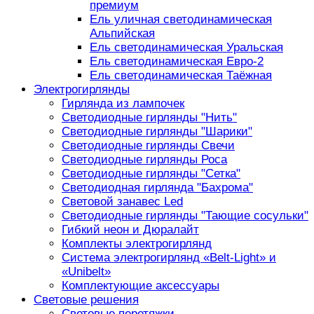
премиум
Ель уличная светодинамическая
Альпийская
Ель светодинамическая Уральская
Ель светодинамическая Евро-2
Ель светодинамическая Таёжная
Электрогирлянды
Гирлянда из лампочек
Светодиодные гирлянды "Нить"
Светодиодные гирлянды "Шарики"
Светодиодные гирлянды Свечи
Светодиодные гирлянды Роса
Светодиодные гирлянды "Сетка"
Светодиодная гирлянда "Бахрома"
Световой занавес Led
Светодиодные гирлянды "Тающие сосульки"
Гибкий неон и Дюралайт
Комплекты электрогирлянд
Система электрогирлянд «Belt-Light» и
«Unibelt»
Комплектующие аксессуары
Световые решения
Световые перетяжки