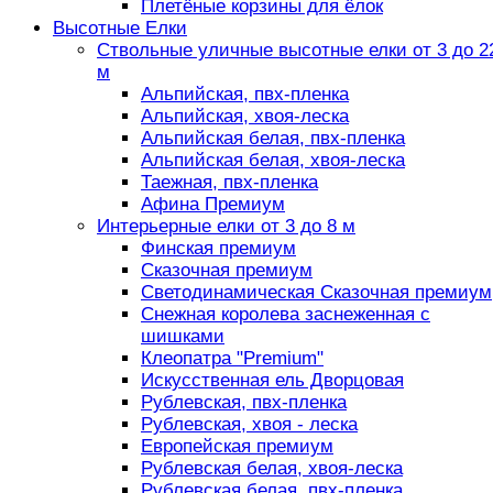
Плетёные корзины для ёлок
Высотные Елки
Ствольные уличные высотные елки от 3 до 2
м
Альпийская, пвх-пленка
Альпийская, хвоя-леска
Альпийская белая, пвх-пленка
Альпийская белая, хвоя-леска
Таежная, пвх-пленка
Афина Премиум
Интерьерные елки от 3 до 8 м
Финская премиум
Сказочная премиум
Светодинамическая Сказочная премиум
Снежная королева заснеженная с
шишками
Клеопатра "Premium"
Искусственная ель Дворцовая
Рублевская, пвх-пленка
Рублевская, хвоя - леска
Европейская премиум
Рублевская белая, хвоя-леска
Рублевская белая, пвх-пленка