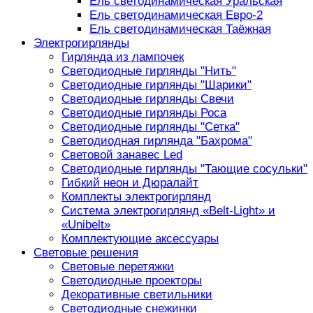
Ель светодинамическая Уральская
Ель светодинамическая Евро-2
Ель светодинамическая Таёжная
Электрогирлянды
Гирлянда из лампочек
Светодиодные гирлянды "Нить"
Светодиодные гирлянды "Шарики"
Светодиодные гирлянды Свечи
Светодиодные гирлянды Роса
Светодиодные гирлянды "Сетка"
Светодиодная гирлянда "Бахрома"
Световой занавес Led
Светодиодные гирлянды "Тающие сосульки"
Гибкий неон и Дюралайт
Комплекты электрогирлянд
Система электрогирлянд «Belt-Light» и
«Unibelt»
Комплектующие аксессуары
Световые решения
Световые перетяжки
Светодиодные проекторы
Декоративные светильники
Светодиодные снежинки