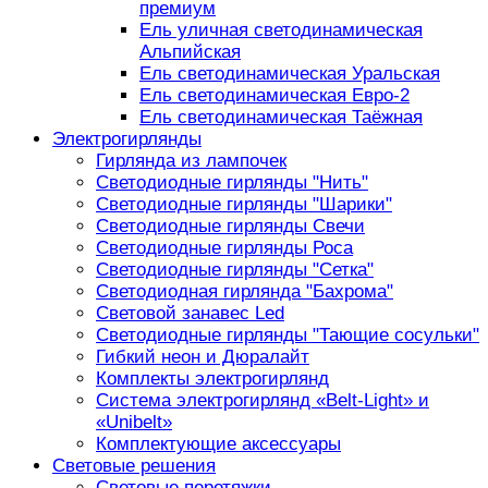
премиум
Ель уличная светодинамическая
Альпийская
Ель светодинамическая Уральская
Ель светодинамическая Евро-2
Ель светодинамическая Таёжная
Электрогирлянды
Гирлянда из лампочек
Светодиодные гирлянды "Нить"
Светодиодные гирлянды "Шарики"
Светодиодные гирлянды Свечи
Светодиодные гирлянды Роса
Светодиодные гирлянды "Сетка"
Светодиодная гирлянда "Бахрома"
Световой занавес Led
Светодиодные гирлянды "Тающие сосульки"
Гибкий неон и Дюралайт
Комплекты электрогирлянд
Система электрогирлянд «Belt-Light» и
«Unibelt»
Комплектующие аксессуары
Световые решения
Световые перетяжки