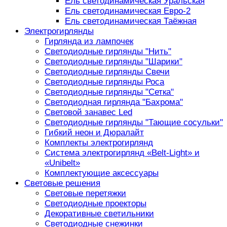
Ель светодинамическая Уральская
Ель светодинамическая Евро-2
Ель светодинамическая Таёжная
Электрогирлянды
Гирлянда из лампочек
Светодиодные гирлянды "Нить"
Светодиодные гирлянды "Шарики"
Светодиодные гирлянды Свечи
Светодиодные гирлянды Роса
Светодиодные гирлянды "Сетка"
Светодиодная гирлянда "Бахрома"
Световой занавес Led
Светодиодные гирлянды "Тающие сосульки"
Гибкий неон и Дюралайт
Комплекты электрогирлянд
Система электрогирлянд «Belt-Light» и
«Unibelt»
Комплектующие аксессуары
Световые решения
Световые перетяжки
Светодиодные проекторы
Декоративные светильники
Светодиодные снежинки