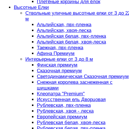
Плетёные корзины для ёлок
Высотные Елки
Ствольные уличные высотные елки от 3 до 2
м
Альпийская, пвх-пленка
Альпийская, хвоя-леска
Альпийская белая, пвх-пленка
Альпийская белая, хвоя-леска
Таежная, пвх-пленка
Афина Премиум
Интерьерные елки от 3 до 8 м
Финская премиум
Сказочная премиум
Светодинамическая Сказочная премиум
Снежная королева заснеженная с
шишками
Клеопатра "Premium"
Искусственная ель Дворцовая
Рублевская, пвх-пленка
Рублевская, хвоя - леска
Европейская премиум
Рублевская белая, хвоя-леска
Рублевская белая, пвх-пленка