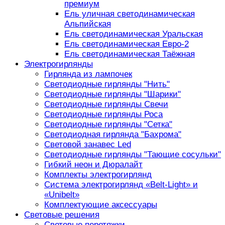
премиум
Ель уличная светодинамическая
Альпийская
Ель светодинамическая Уральская
Ель светодинамическая Евро-2
Ель светодинамическая Таёжная
Электрогирлянды
Гирлянда из лампочек
Светодиодные гирлянды "Нить"
Светодиодные гирлянды "Шарики"
Светодиодные гирлянды Свечи
Светодиодные гирлянды Роса
Светодиодные гирлянды "Сетка"
Светодиодная гирлянда "Бахрома"
Световой занавес Led
Светодиодные гирлянды "Тающие сосульки"
Гибкий неон и Дюралайт
Комплекты электрогирлянд
Система электрогирлянд «Belt-Light» и
«Unibelt»
Комплектующие аксессуары
Световые решения
Световые перетяжки