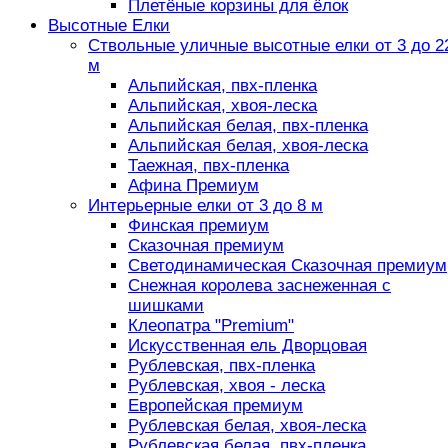
Плетёные корзины для ёлок
Высотные Елки
Ствольные уличные высотные елки от 3 до 2
м
Альпийская, пвх-пленка
Альпийская, хвоя-леска
Альпийская белая, пвх-пленка
Альпийская белая, хвоя-леска
Таежная, пвх-пленка
Афина Премиум
Интерьерные елки от 3 до 8 м
Финская премиум
Сказочная премиум
Светодинамическая Сказочная премиум
Снежная королева заснеженная с
шишками
Клеопатра "Premium"
Искусственная ель Дворцовая
Рублевская, пвх-пленка
Рублевская, хвоя - леска
Европейская премиум
Рублевская белая, хвоя-леска
Рублевская белая, пвх-пленка