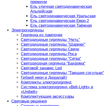
премиум
Ель уличная светодинамическая
Альпийская
Ель светодинамическая Уральская
Ель светодинамическая Евро-2
Ель светодинамическая Таёжная
Электрогирлянды
Гирлянда из лампочек
Светодиодные гирлянды "Нить"
Светодиодные гирлянды "Шарики"
Светодиодные гирлянды Свечи
Светодиодные гирлянды Роса
Светодиодные гирлянды "Сетка"
Светодиодная гирлянда "Бахрома"
Световой занавес Led
Светодиодные гирлянды "Тающие сосульки"
Гибкий неон и Дюралайт
Комплекты электрогирлянд
Система электрогирлянд «Belt-Light» и
«Unibelt»
Комплектующие аксессуары
Световые решения
Световые перетяжки