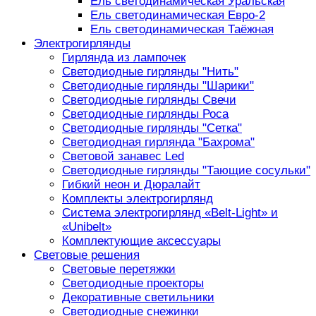
Ель светодинамическая Уральская
Ель светодинамическая Евро-2
Ель светодинамическая Таёжная
Электрогирлянды
Гирлянда из лампочек
Светодиодные гирлянды "Нить"
Светодиодные гирлянды "Шарики"
Светодиодные гирлянды Свечи
Светодиодные гирлянды Роса
Светодиодные гирлянды "Сетка"
Светодиодная гирлянда "Бахрома"
Световой занавес Led
Светодиодные гирлянды "Тающие сосульки"
Гибкий неон и Дюралайт
Комплекты электрогирлянд
Система электрогирлянд «Belt-Light» и
«Unibelt»
Комплектующие аксессуары
Световые решения
Световые перетяжки
Светодиодные проекторы
Декоративные светильники
Светодиодные снежинки