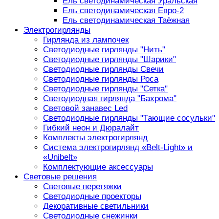
Ель светодинамическая Уральская
Ель светодинамическая Евро-2
Ель светодинамическая Таёжная
Электрогирлянды
Гирлянда из лампочек
Светодиодные гирлянды "Нить"
Светодиодные гирлянды "Шарики"
Светодиодные гирлянды Свечи
Светодиодные гирлянды Роса
Светодиодные гирлянды "Сетка"
Светодиодная гирлянда "Бахрома"
Световой занавес Led
Светодиодные гирлянды "Тающие сосульки"
Гибкий неон и Дюралайт
Комплекты электрогирлянд
Система электрогирлянд «Belt-Light» и
«Unibelt»
Комплектующие аксессуары
Световые решения
Световые перетяжки
Светодиодные проекторы
Декоративные светильники
Светодиодные снежинки