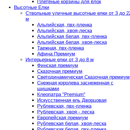
Плетёные корзины для ёлок
Высотные Елки
Ствольные уличные высотные елки от 3 до 2
м
Альпийская, пвх-пленка
Альпийская, хвоя-леска
Альпийская белая, пвх-пленка
Альпийская белая, хвоя-леска
Таежная, пвх-пленка
Афина Премиум
Интерьерные елки от 3 до 8 м
Финская премиум
Сказочная премиум
Светодинамическая Сказочная премиум
Снежная королева заснеженная с
шишками
Клеопатра "Premium"
Искусственная ель Дворцовая
Рублевская, пвх-пленка
Рублевская, хвоя - леска
Европейская премиум
Рублевская белая, хвоя-леска
Рублевская белая, пвх-пленка