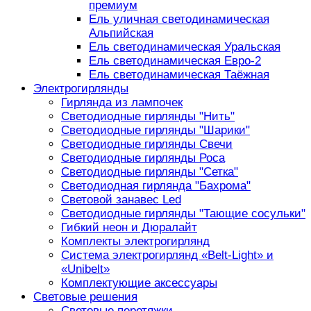
премиум
Ель уличная светодинамическая
Альпийская
Ель светодинамическая Уральская
Ель светодинамическая Евро-2
Ель светодинамическая Таёжная
Электрогирлянды
Гирлянда из лампочек
Светодиодные гирлянды "Нить"
Светодиодные гирлянды "Шарики"
Светодиодные гирлянды Свечи
Светодиодные гирлянды Роса
Светодиодные гирлянды "Сетка"
Светодиодная гирлянда "Бахрома"
Световой занавес Led
Светодиодные гирлянды "Тающие сосульки"
Гибкий неон и Дюралайт
Комплекты электрогирлянд
Система электрогирлянд «Belt-Light» и
«Unibelt»
Комплектующие аксессуары
Световые решения
Световые перетяжки