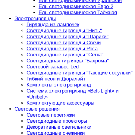
Ель светодинамическая Уральская
Ель светодинамическая Евро-2
Ель светодинамическая Таёжная
Электрогирлянды
Гирлянда из лампочек
Светодиодные гирлянды "Нить"
Светодиодные гирлянды "Шарики"
Светодиодные гирлянды Свечи
Светодиодные гирлянды Роса
Светодиодные гирлянды "Сетка"
Светодиодная гирлянда "Бахрома"
Световой занавес Led
Светодиодные гирлянды "Тающие сосульки"
Гибкий неон и Дюралайт
Комплекты электрогирлянд
Система электрогирлянд «Belt-Light» и
«Unibelt»
Комплектующие аксессуары
Световые решения
Световые перетяжки
Светодиодные проекторы
Декоративные светильники
Светодиодные снежинки