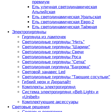
премиум
Ель уличная светодинамическая
Альпийская
Ель светодинамическая Уральская
Ель светодинамическая Евро-2
Ель светодинамическая Таёжная
Электрогирлянды
Гирлянда из лампочек
Светодиодные гирлянды "Нить"
Светодиодные гирлянды "Шарики"
Светодиодные гирлянды Свечи
Светодиодные гирлянды Роса
Светодиодные гирлянды "Сетка"
Светодиодная гирлянда "Бахрома"
Световой занавес Led
Светодиодные гирлянды "Тающие сосульки"
Гибкий неон и Дюралайт
Комплекты электрогирлянд
Система электрогирлянд «Belt-Light» и
«Unibelt»
Комплектующие аксессуары
Световые решения
Световые перетяжки